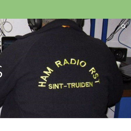
ion
s